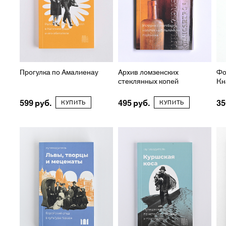
Прогулка по Амалиенау
Архив ломзенских
Фо
стеклянных копей
Кн
599
495
35
КУПИТЬ
КУПИТЬ