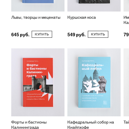
Львы, творцы и меценаты
Куршская коса
Им
Ка
645
549
79
КУПИТЬ
КУПИТЬ
Форты и бастионы
Кафедральный собор на
Та
Калининграда
Кнайпхофе