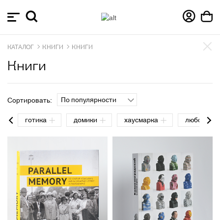
КАТАЛОГ
КНИГИ
КНИГИ
Книги
По популярности
Сортировать:
готика
домики
хаусмарка
любовь