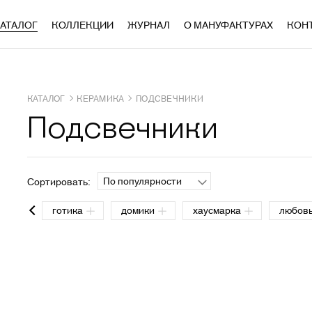
АТАЛОГ
КОЛЛЕКЦИИ
ЖУРНАЛ
О МАНУФАКТУРАХ
КОН
КАТАЛОГ
КЕРАМИКА
ПОДСВЕЧНИКИ
Подсвечники
По популярности
Сортировать:
ала
готика
домики
хаусмарка
любов