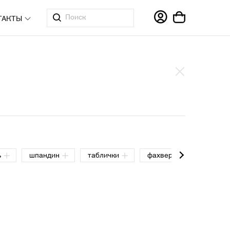
ТАКТЫ
ь
шпандин
таблички
фахверк
домики