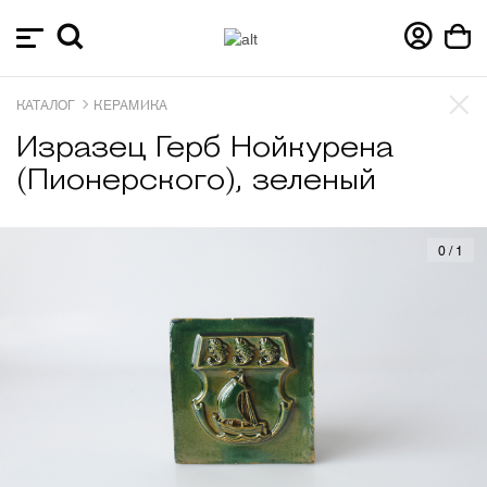
КАТАЛОГ
КЕРАМИКА
Изразец Герб Нойкурена
(Пионерского), зеленый
0
/
1