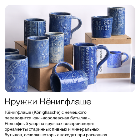
Кружки Кёнигфлаше
Кёнигфлаше (Königflasche) с немецкого
переводится как «королевская бутылка».
Рельефный узор на кружках воспроизводит
орнаменты старинных пивных и минеральных
бутылок, осколки которых находят при раскопках
руин и древних кёнигсбергских помоек. Мы