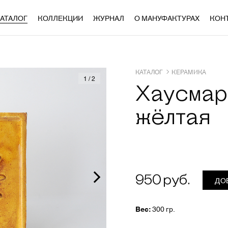
АТАЛОГ
КОЛЛЕКЦИИ
ЖУРНАЛ
О МАНУФАКТУРАХ
КОН
КАТАЛОГ
КЕРАМИКА
1
/
2
Хаусмар
жёлтая
950
ДО
Вес:
300 гр.