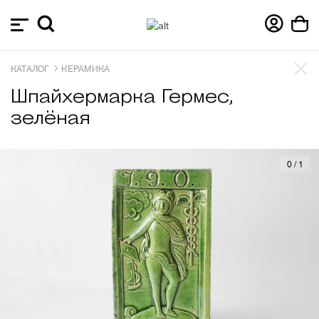
КАТАЛОГ
КЕРАМИКА
Шпайхермарка Гермес,
зелёная
0
/
1