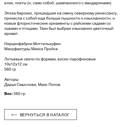
елки, пихты (и, само собой, шампанского с мандаринами)
Эпоха барокко, пришедшая на смену северному ренессансу,
принесла с собой еще больше пышности и изысканности, и
новые флористические орнаменты с райскими садами со
львами и птицами. Таки был выбран изысканно цветочный
аромат.
Керценфабрик Миттельхуфен
Мануфактуры Макса Пройса
Литьевые свечи по формам, воско-парофиновые
10х12х12 см
560 гр
Авторы:
Дарья Смыслова, Макс Попов
Вес:
560 гр.
ВЕРНУТЬСЯ В КАТАЛОГ