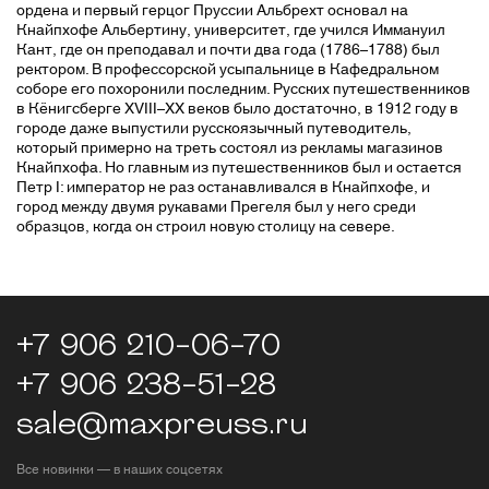
ордена и первый герцог Пруссии Альбрехт основал на
Кнайпхофе Альбертину, университет, где учился Иммануил
Кант, где он преподавал и почти два года (1786–1788) был
ректором. В профессорской усыпальнице в Кафедральном
соборе его похоронили последним. Русских путешественников
в Кёнигсберге XVIII–XX веков было достаточно, в 1912 году в
городе даже выпустили русскоязычный путеводитель,
который примерно на треть состоял из рекламы магазинов
Кнайпхофа. Но главным из путешественников был и остается
Петр I: император не раз останавливался в Кнайпхофе, и
город между двумя рукавами Прегеля был у него среди
образцов, когда он строил новую столицу на севере.
+7 906 210-06-70
+7 906 238-51-28
sale@maxpreuss.ru
Все новинки — в наших соцсетях