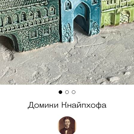
Домики Кнайпхофа