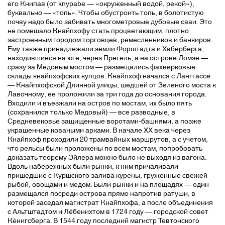
его Книпав (от knypabe — «окруженный водой, рекой»),
буквально — «топь». Чтобы обустроить топь, в болотистую
почву надо было забивать многометровые дубовые сваи. Это
не помешало Кнайпхофу стать процветающим, плотно
застроенным городом торговцев, ремесленников и банкиров.
Ему также принадлежали земли Форштадта и Хаберберга,
находившиеся на юге, через Прегель, а на острове Ломзе —
сразу за Медовым мостом — размещались фахверковые
склады кнайпхофских купцов. Кнайпхоф начался с Ланггассе
— Кнайпхофской Длинной улицы, шедшей от Зеленого моста к
Лавочному, ее проложили за три года до основания города.
Входили и въезжали на остров по мостам, их было пять
(сохранился только Медовый) — все разводные, в
Средневековье защищенные воротами-башнями, а позже
украшенные коваными арками. В начале XX века через
Кнайпхоф проходили 20 трамвайных маршрутов, а с учетом,
что рельсы были проложены по всем мостам, попробовать
доказать теорему Эйлера можно было не выходя из вагона.
Вдоль набережных были рынки, к ним причаливали
пришедшие с Куршского залива курены, груженные свежей
рыбой, овощами и медом. Были рынки и на площадях — один
размещался посреди острова прямо напротив ратуши, в
которой заседал магистрат Кнайпхофа, а после объединения
с Альтштадтом и Лёбенихтом в 1724 году — городской совет
Кёнигсберга. В 1544 году последний магистр Тевтонского