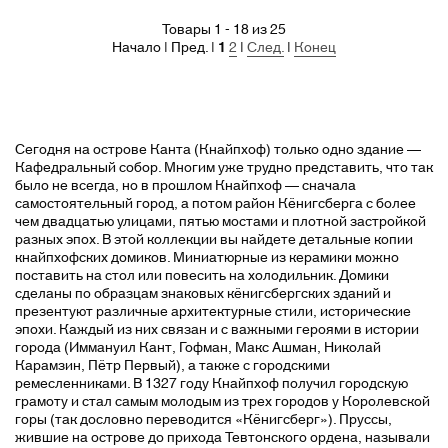
Товары 1 - 18 из 25
Начало | Пред. |
1
2
|
След.
|
Конец
Сегодня на острове Канта (Кнайпхоф) только одно здание —
Кафедральный собор. Многим уже трудно представить, что так
было не всегда, но в прошлом Кнайпхоф — сначала
самостоятельный город, а потом район Кёнигсберга с более
чем двадцатью улицами, пятью мостами и плотной застройкой
разных эпох. В этой коллекции вы найдете детальные копии
кнайпхофских домиков. Миниатюрные из керамики можно
поставить на стол или повесить на холодильник. Домики
сделаны по образцам знаковых кёнигсбергских зданий и
презентуют различные архитектурные стили, исторические
эпохи. Каждый из них связан и с важными героями в истории
города (Иммануил Кант, Гофман, Макс Ашман, Николай
Карамзин, Пётр Первый), а также с городскими
ремесленниками. В 1327 году Кнайпхоф получил городскую
грамоту и стал самым молодым из трех городов у Королевской
горы (так дословно переводится «Кёнигсберг»). Пруссы,
жившие на острове до прихода Тевтонского ордена, называли