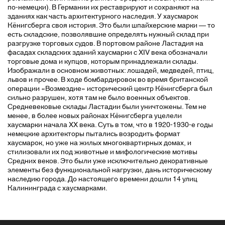
по-немецки). В Германии их реставрируют и сохраняют на
зданиях как часть архитектурного наследия. У хаусмарок
Кёнигсберга своя история. Это были шпайхерские марки — то
есть складские, позволявшие определять нужный склад при
разгрузке торговых судов. В портовом районе Ластадия на
фасадах складских зданий хаусмарки с XIV века обозначали
торговые дома и купцов, которым принадлежали склады.
Изображали в основном животных: лошадей, медведей, птиц,
львов и прочее. В ходе бомбардировок во время британской
операции «Возмездие» исторический центр Кёнигсберга был
сильно разрушен, хотя там не было военных объектов.
Средневековые склады Ластадии были уничтожены. Тем не
менее, в более новых районах Кёнигсберга уцелели
хаусмарки начала XX века. Суть в том, что в 1920-1930-е годы
немецкие архитекторы пытались возродить формат
хаусмарок, но уже на жилых многоквартирных домах, и
стилизовали их под животные и мифологические мотивы
Средних веков. Это были уже исключительно декоративные
элементы без функциональной нагрузки, дань историческому
наследию города. До настоящего времени дошли 14 улиц
Калининграда с хаусмарками.