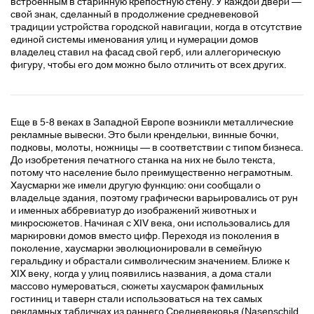
встроенным в старинную крепостную стену. У каждой двери —
свой знак, сделанный в продолжение средневековой
традиции устройства городской навигации, когда в отсутствие
единой системы именования улиц и нумерации домов
владелец ставил на фасад свой герб, или аллегорическую
фигуру, чтобы его дом можно было отличить от всех других.
Еще в 5-8 веках в Западной Европе возникли металлические
рекламные вывески. Это были крендельки, винные бочки,
подковы, молоты, ножницы — в соответствии с типом бизнеса.
До изобретения печатного станка на них не было текста,
потому что население было преимущественно неграмотным.
Хаусмарки же имели другую функцию: они сообщали о
владельце здания, поэтому графически варьировались от рун
и именных аббревиатур до изображений животных и
микросюжетов. Начиная с XIV века, они использовались для
маркировки домов вместо цифр. Переходя из поколения в
поколение, хаусмарки эволюционировали в семейную
геральдику и обрастали символическим значением. Ближе к
XIX веку, когда у улиц появились названия, а дома стали
массово нумероваться, сюжеты хаусмарок фамильных
гостиниц и таверн стали использоваться на тех самых
рекламных табличках из раннего Средневековья (Nasenschild