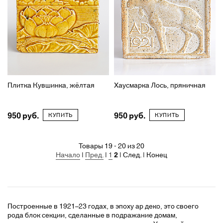
Плитка Кувшинка, жёлтая
Хаусмарка Лось, пряничная
950
950
КУПИТЬ
КУПИТЬ
Товары 19 - 20 из 20
Начало
|
Пред.
|
1
2
| След. | Конец
Построенные в 1921–23 годах, в эпоху ар деко, это своего
рода блок секции, сделанные в подражание домам,