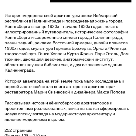
История модернистской архитектуры эпохи Веймарской
республики в Калининграде и повседневная жизнь города
Кёнигсберга в конце 1920х – начале 1930х годов. Богато
иллюстрированный путеводитель, исторические фотографии
Кёнигсберга и современные снимки города Калининграда,
планы задний, реклама Восточной ярмарки, дизайн плакатов
1930х годов, скульптура Германа Брахерта, Эрнста Филитца,
творческий путь Ганса Хоппа и Курта Фрика. Парк Отель, Дом
техники, школа для девочек, анатомический институт,
областная научная библиотека, и другие знаковые здания
Калининграда.
История авангарда на этой земле пока мало исследована и
первой ласточкой стала книга авторства архитектора-
реставратора Марии Сизиковой и дизайнера Макса Попова.
Рассказывая истории кёнигсбергских архитекторов и
проектов, ими реализованных, книга пытается сформировать
новую оптику взгляда на модернистскую архитектуру и
явление модернизма в целом.
252 страницы
Формат 128 х 210 мм