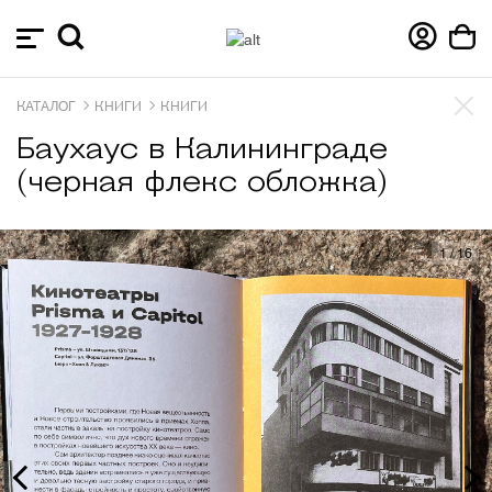
КАТАЛОГ
КНИГИ
КНИГИ
Баухаус в Калининграде
(черная флекс обложка)
1
/
16