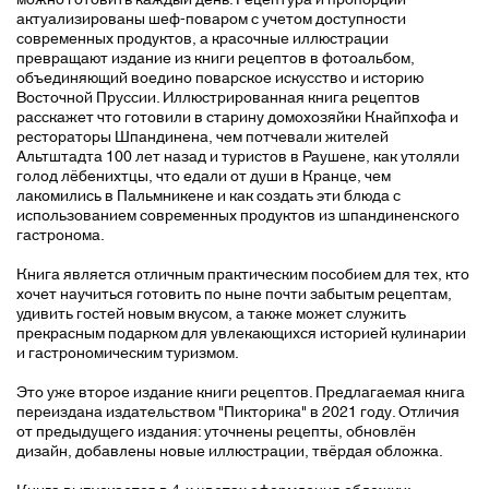
актуализированы шеф-поваром с учетом доступности
современных продуктов, а красочные иллюстрации
превращают издание из книги рецептов в фотоальбом,
объединяющий воедино поварское искусство и историю
Восточной Пруссии. Иллюстрированная книга рецептов
расскажет что готовили в старину домохозяйки Кнайпхофа и
рестораторы Шпандинена, чем потчевали жителей
Альтштадта 100 лет назад и туристов в Раушене, как утоляли
голод лёбенихтцы, что едали от души в Кранце, чем
лакомились в Пальмникене и как создать эти блюда с
использованием современных продуктов из шпандиненского
гастронома.
Книга является отличным практическим пособием для тех, кто
хочет научиться готовить по ныне почти забытым рецептам,
удивить гостей новым вкусом, а также может служить
прекрасным подарком для увлекающихся историей кулинарии
и гастрономическим туризмом.
Это уже второе издание книги рецептов. Предлагаемая книга
переиздана издательством "Пикторика" в 2021 году. Отличия
от предыдущего издания: уточнены рецепты, обновлён
дизайн, добавлены новые иллюстрации, твёрдая обложка.