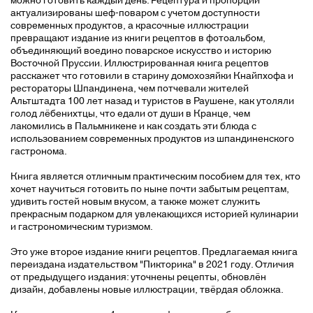
актуализированы шеф-поваром с учетом доступности
современных продуктов, а красочные иллюстрации
превращают издание из книги рецептов в фотоальбом,
объединяющий воедино поварское искусство и историю
Восточной Пруссии. Иллюстрированная книга рецептов
расскажет что готовили в старину домохозяйки Кнайпхофа и
рестораторы Шпандинена, чем потчевали жителей
Альтштадта 100 лет назад и туристов в Раушене, как утоляли
голод лёбенихтцы, что едали от души в Кранце, чем
лакомились в Пальмникене и как создать эти блюда с
использованием современных продуктов из шпандиненского
гастронома.
Книга является отличным практическим пособием для тех, кто
хочет научиться готовить по ныне почти забытым рецептам,
удивить гостей новым вкусом, а также может служить
прекрасным подарком для увлекающихся историей кулинарии
и гастрономическим туризмом.
Это уже второе издание книги рецептов. Предлагаемая книга
переиздана издательством "Пикторика" в 2021 году. Отличия
от предыдущего издания: уточнены рецепты, обновлён
дизайн, добавлены новые иллюстрации, твёрдая обложка.