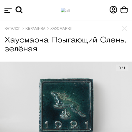
КАТАЛОГ
КЕРАМИКА
ХАУСМАРКИ
Хаусмарка Прыгающий Олень,
зелёная
0
/
1