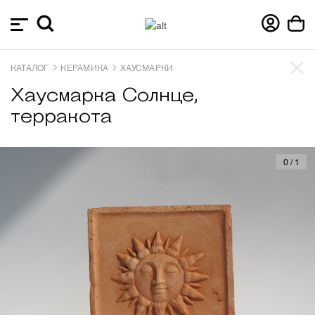
КАТАЛОГ
КЕРАМИКА
ХАУСМАРКИ
Хаусмарка Солнце,
терракота
0
/
1