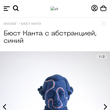
КАТАЛОГ
БЮСТ КАНТА
Бюст Канта с абстракцией,
синий
1
/
2