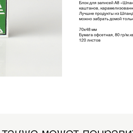
Блок для записей А8 «Шпа
каштанов, карамелизованн
Лучшие продукты из Шпанд
можно забрать домой тольк
70х48 мм
Бумага офсетная, 80 гр/м.к
120 листов
 также может понрави