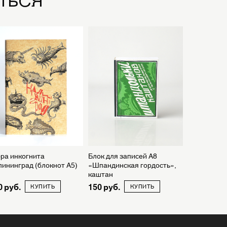
ра инкогнита
Блок для записей А8
ининград (блокнот А5)
«Шпандинская гордость»,
каштан
0
150
КУПИТЬ
КУПИТЬ