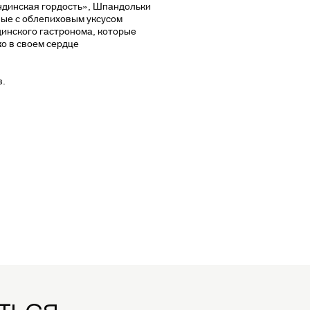
ндинская гордость», Шпандольки
ые с облепиховым уксусом
инского гастронома, которые
о в своем сердце
в.
ться