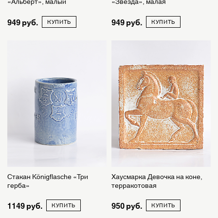
«Альберт», малый
«Звезда», малая
949
949
КУПИТЬ
КУПИТЬ
Стакан Königflasche «Три
Хаусмарка Девочка на коне,
герба»
терракотовая
1149
950
КУПИТЬ
КУПИТЬ