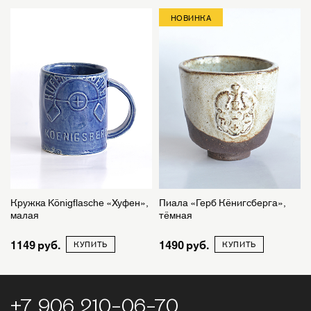
НОВИНКА
Кружка Königflasche «Хуфен»,
Пиала «Герб Кёнигсберга»,
малая
тёмная
1149
1490
КУПИТЬ
КУПИТЬ
+7 906 210-06-70