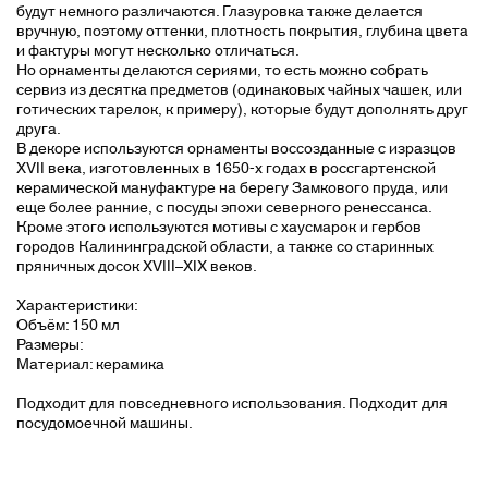
будут немного различаются. Глазуровка также делается
вручную, поэтому оттенки, плотность покрытия, глубина цвета
и фактуры могут несколько отличаться.
Но орнаменты делаются сериями, то есть можно собрать
сервиз из десятка предметов (одинаковых чайных чашек, или
готических тарелок, к примеру), которые будут дополнять друг
друга.
В декоре используются орнаменты воссозданные с изразцов
XVII века, изготовленных в 1650-х годах в россгартенской
керамической мануфактуре на берегу Замкового пруда, или
еще более ранние, с посуды эпохи северного ренессанса.
Кроме этого используются мотивы с хаусмарок и гербов
городов Калининградской области, а также со старинных
пряничных досок XVIII–XIX веков.
Характеристики:
Объём: 150 мл
Размеры:
Материал: керамика
Подходит для повседневного использования. Подходит для
посудомоечной машины.