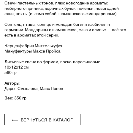
Свечи пастельных тонов, плюс новогодние ароматы:
имбирного пряника, коричных булок, печенья, новогодней
елки, пихты (и, само собой, шампанского с мандаринами)
Сеятель, птицы, солнце и молодая богиня изобилия и
гармонии. Мандарины и шампанское, елка и оливье — всё это
есть в ароматах этой серии.
Керценфабрик Миттельхуфен
Мануфактуры Макса Пройса
Литьевые свечи по формам, воско-парофиновые
10х12х12 см
560 гр
Авторы:
Дарья Смыслова, Макс Попов
Вес:
350 гр.
ВЕРНУТЬСЯ В КАТАЛОГ