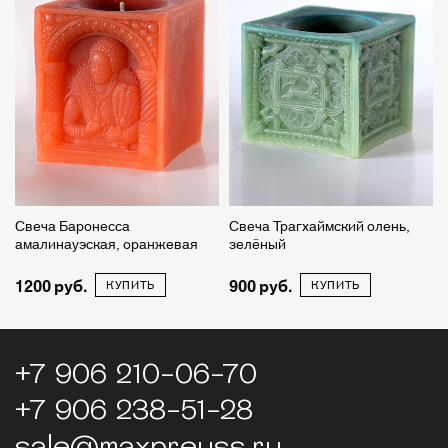
Свеча Баронесса
Свеча Трагхаймский олень,
амалинауэская, оранжевая
зелёный
1200
900
КУПИТЬ
КУПИТЬ
+7 906 210-06-70
+7 906 238-51-28
sale@maxpreuss.ru