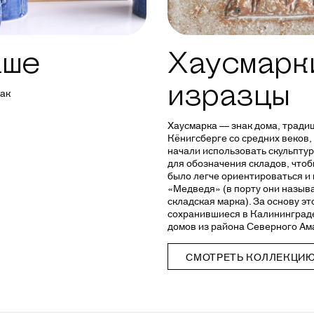
аше
Хаусмарки
изразцы
как
Хаусмарка — знак дома, тради
Кёнигсберге со средних веков,
начали использовать скульпту
для обозначения складов, что
было легче ориентироваться и 
«Медведя» (в порту они назыв
cкладская марка). За основу э
сохранившиеся в Калининграде
домов из района Северного Ам
СМОТРЕТЬ КОЛЛЕКЦИ