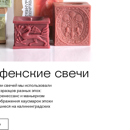
уфенские свечи
ии свечей мы использовали
зразцов разных эпох:
 ренессанс и маньеризм
изображения хаусмарок эпохи
вшиеся на калининградских
Ю