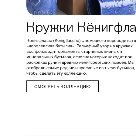
Кружки Кёнигфл
Кёнигфлаше (Königflasche) с немецкого переводится 
«королевская бутылка». Рельефный узор на кружках
воспроизводит орнаменты старинных пивных и
минеральных бутылок, осколки которых находят при
раскопках руин и древних кёнигсбергских помоек. Мы
отобрали самые редкие и красивые из тысяч бутылок,
чтобы сделать эту коллекцию.
СМОТРЕТЬ КОЛЛЕКЦИЮ