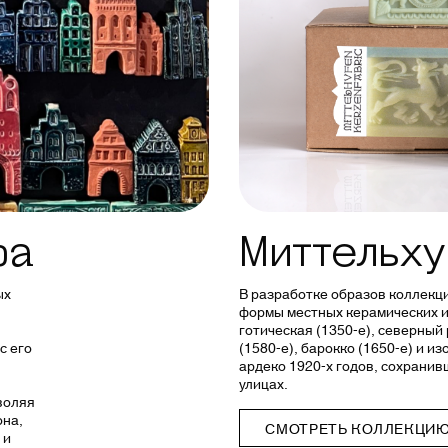
фа
Миттельх
ых
В разработке образов коллекц
формы местных керамических и
готическая (1350-е), северный
с его
(1580-е), барокко (1650-е) и 
ардеко 1920-х годов, сохрани
улицах.
воляя
она,
СМОТРЕТЬ КОЛЛЕКЦИ
 и