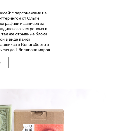
писей: с персонажами из
еттерингом от Ольги
ографики и записок из
пандинского гастронома в
а так же отрывные блоки
ой в виде пачки
авшихся в Кёнигсберге в
тысяч до 1 биллиона марок.
Ю