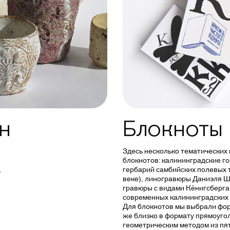
н
Блокноты
Здесь несколько тематических
блокнотов: калининградские го
,
гербарий самбийских полевых т
веке), линогравюры Даниэля Ш
гравюры с видами Кёнигсберга
современных калининградских 
Для блокнотов мы выбрали форм
же близко в формату прямоуго
геометрическим методом из пят