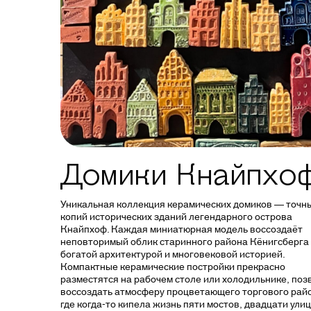
Домики Кнайпхо
Уникальная коллекция керамических домиков — точн
копий исторических зданий легендарного острова
Кнайпхоф. Каждая миниатюрная модель воссоздаёт
неповторимый облик старинного района Кёнигсберга 
богатой архитектурой и многовековой историей.
Компактные керамические постройки прекрасно
разместятся на рабочем столе или холодильнике, поз
воссоздать атмосферу процветающего торгового рай
где когда-то кипела жизнь пяти мостов, двадцати улиц