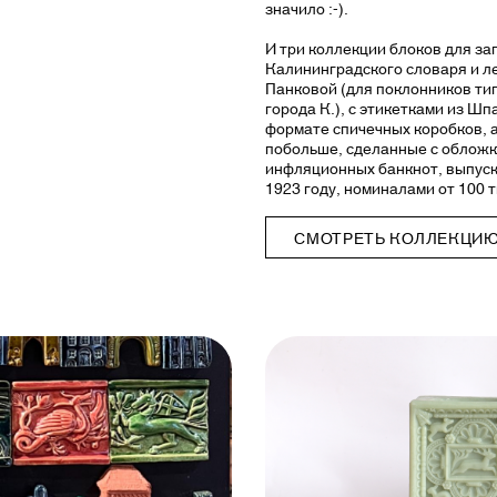
значило :-).
И три коллекции блоков для за
Калининградского словаря и л
Панковой (для поклонников тип
города К.), с этикетками из Ш
формате спичечных коробков, 
побольше, сделанные с обложк
инфляционных банкнот, выпуск
1923 году, номиналами от 100 
СМОТРЕТЬ КОЛЛЕКЦИ