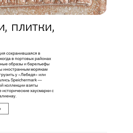
, плитки,
ция сохранившаяся в
 когда в портовых районах
рные образы и барельефы
бы иностранным морякам
грузить у «Лебедя» или
ались Speichermark —
той коллекции взяты
 исторические хаусмарки с
алиенау.
Ю