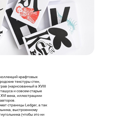
 коллекций крафтовых
родские текстуры стен,
рав (нарисованный в XVIII
ташуса и совсем старые
 XVI века, иллюстрациии
авторов.
ат страницы Ledger, а так
льника, выстроенному
иугольника (чтобы это ни