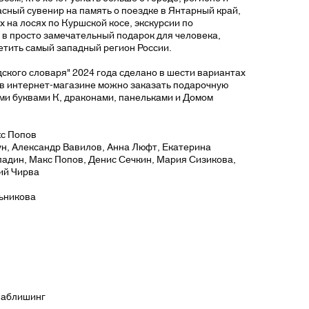
асный сувенир на память о поездке в Янтарный край,
 на лосях по Куршской косе, экскурсии по
 в просто замечательный подарок для человека,
етить самый западный регион России.
кого словаря" 2024 года сделано в шести вариантах
 в интернет-магазине можно заказать подарочную
ми буквами К, драконами, панельками и Домом
кс Попов
ун, Александр Вавилов, Анна Люфт, Екатерина
адин, Макс Попов, Денис Сечкин, Мария Сизикова,
ий Чирва
ьникова
Паблишинг