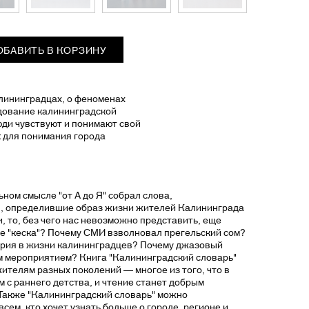
ОБАВИТЬ В КОРЗИНУ
лининградцах, о феноменах
едование калининградской
люди чувствуют и понимают свой
к для понимания города
ном смысле "от А до Я" собрал слова,
я, определившие образ жизни жителей Калининграда
, то, без чего нас невозможно представить, еще
ое "кеска"? Почему СМИ взволновал прегельский сом?
ория в жизни калининградцев? Почему джазовый
м мероприятием? Книга "Калининградский словарь"
ителям разных поколений — многое из того, что в
м с раннего детства, и чтение станет добрым
Также "Калининградский словарь" можно
сем, кто хочет узнать больше о городе, регионе и