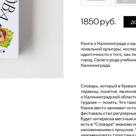
1850
Д
Книга о Калининграде и ка
локальной культуры, иссл
идентичности и того, как 
город. Своего рода учебни
Калининграда.
Словарь, который в букваль
термины, понятия, явлени
и Калининградской области
труднее — понять. Что так
Какое место занимает ист
фестиваль стал регулярны
будет интересна местным ж
есть в "Словаре" знакомо и
напоминанием о прошлом. 
рекомендовать туристам и в