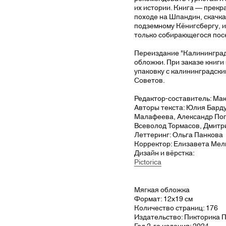
их истории. Книга — прекр
походе на Шпандин, скачках
подземному Кёнигсбергу, и
только собирающегося пос
Переиздание "Калининградс
обложки. При заказе книги
упаковку с калининградски
Советов.
Редактор-составитель: Ма
Авторы текста: Юлия Бард
Малафеева, Александр Поп
Всеволод Тормасов, Дмитр
Леттеринг: Ольга Панкова
Корректор: Елизавета Мел
Дизайн и вёрстка:
Pictorica
Мягкая обложка
Формат: 12х19 см
Количество страниц: 176
Издательство: Пикторика 
Год 2-го издания: 2024