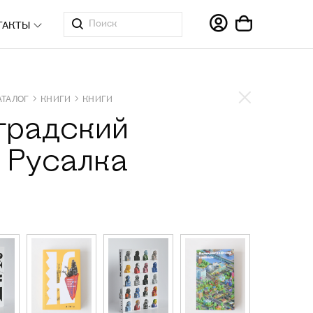
ТАКТЫ
АТАЛОГ
КНИГИ
КНИГИ
градский
. Русалка