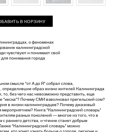
ОБАВИТЬ В КОРЗИНУ
лининградцах, о феноменах
едование калининградской
люди чувствуют и понимают свой
к для понимания города
ном смысле "от А до Я" собрал слова,
я, определившие образ жизни жителей Калининграда
, то, без чего нас невозможно представить, еще
ое "кеска"? Почему СМИ взволновал прегельский сом?
ория в жизни калининградцев? Почему джазовый
м мероприятием? Книга "Калининградский словарь"
ителям разных поколений — многое из того, что в
м с раннего детства, и чтение станет добрым
Также "Калининградский словарь" можно
сем, кто хочет узнать больше о городе, регионе и