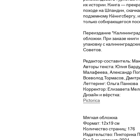
их истории. Книга — прекр
походе на Шпандин, скачках
подземному Кёнигсбергу, и
только собирающегося пос
Переиздание "Калининградс
обложки. При заказе книги
упаковку с калининградски
Советов.
Редактор-составитель: Ма
Авторы текста: Юлия Бард
Малафеева, Александр Поп
Всеволод Тормасов, Дмитр
Леттеринг: Ольга Панкова
Корректор: Елизавета Мел
Дизайн и вёрстка:
Pictorica
Мягкая обложка
Формат: 12х19 см
Количество страниц: 176
Издательство: Пикторика 
Год 2-го издания: 2024