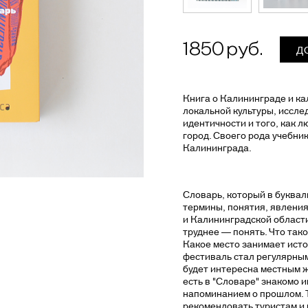
1850
Д
Книга о Калининграде и ка
локальной культуры, иссл
идентичности и того, как 
город. Своего рода учебни
Калининграда.
Словарь, который в букваль
термины, понятия, явлени
и Калининградской области
труднее — понять. Что так
Какое место занимает ист
фестиваль стал регулярны
будет интересна местным ж
есть в "Словаре" знакомо и
напоминанием о прошлом. 
рекомендовать туристам и в