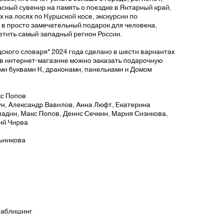
асный сувенир на память о поездке в Янтарный край,
 на лосях по Куршской косе, экскурсии по
 в просто замечательный подарок для человека,
етить самый западный регион России.
кого словаря" 2024 года сделано в шести вариантах
 в интернет-магазине можно заказать подарочную
ми буквами К, драконами, панельками и Домом
кс Попов
ун, Александр Вавилов, Анна Люфт, Екатерина
адин, Макс Попов, Денис Сечкин, Мария Сизикова,
ий Чирва
ьникова
Паблишинг