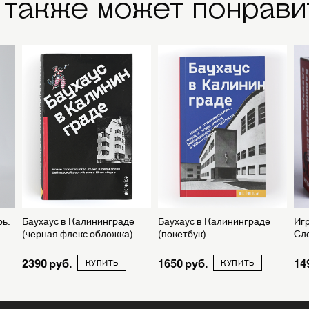
 также может понрави
ь.
Баухаус в Калининграде
Баухаус в Калининграде
Иг
(черная флекс обложка)
(покетбук)
Сл
2390
1650
14
КУПИТЬ
КУПИТЬ