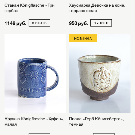
Стакан Königflasche «Три
Хаусмарка Девочка на коне,
герба»
терракотовая
1149
950
КУПИТЬ
КУПИТЬ
НОВИНКА
Кружка Königflasche «Хуфен»,
Пиала «Герб Кёнигсберга»,
малая
тёмная