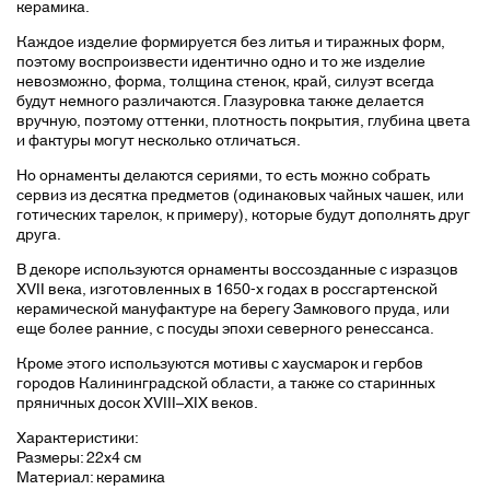
керамика.
Каждое изделие формируется без литья и тиражных форм,
поэтому воспроизвести идентично одно и то же изделие
невозможно, форма, толщина стенок, край, силуэт всегда
будут немного различаются. Глазуровка также делается
вручную, поэтому оттенки, плотность покрытия, глубина цвета
и фактуры могут несколько отличаться.
Но орнаменты делаются сериями, то есть можно собрать
сервиз из десятка предметов (одинаковых чайных чашек, или
готических тарелок, к примеру), которые будут дополнять друг
друга.
В декоре используются орнаменты воссозданные с изразцов
XVII века, изготовленных в 1650-х годах в россгартенской
керамической мануфактуре на берегу Замкового пруда, или
еще более ранние, с посуды эпохи северного ренессанса.
Кроме этого используются мотивы с хаусмарок и гербов
городов Калининградской области, а также со старинных
пряничных досок XVIII–XIX веков.
Характеристики:
Размеры: 22х4 см
Материал: керамика