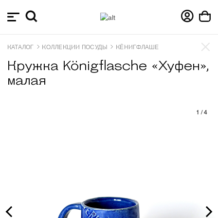
КАТАЛОГ
КОЛЛЕКЦИИ ПОСУДЫ
КЁНИГФЛАШЕ
Кружка Königflasche «Хуфен»,
малая
1
/
4