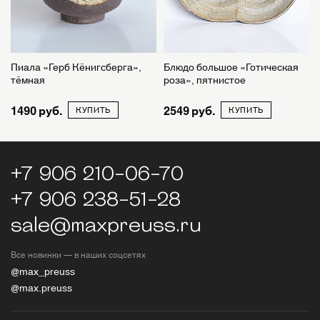
Пиала «Герб Кёнигсберга»,
Блюдо большое «Готическая
тёмная
роза», пятнистое
1490
2549
КУПИТЬ
КУПИТЬ
+7 906 210-06-70
+7 906 238-51-28
sale@maxpreuss.ru
Все новинки — в наших соцсетях
@max_preuss
@max.preuss