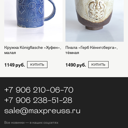
Кружка Königflasche «Хуфен»,
Пиала «Герб Кёнигсберга»,
малая
тёмная
1149
1490
КУПИТЬ
КУПИТЬ
+7 906 210-06-70
+7 906 238-51-28
sale@maxpreuss.ru
Все новинки — в наших соцсетях