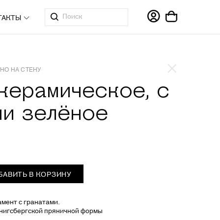
ТАКТЫ
НО НА СТЕНУ
керамическое, с
ми зелёное
БАВИТЬ В КОРЗИНУ
мент с гранатами.
ёнигсбергской пряничной формы