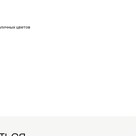
зличных цветов
ться