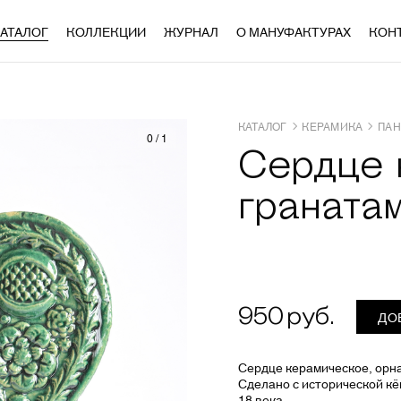
АТАЛОГ
КОЛЛЕКЦИИ
ЖУРНАЛ
О МАНУФАКТУРАХ
КОН
КАТАЛОГ
КЕРАМИКА
ПАН
0
/
1
Сердце 
граната
950
ДО
Сердце керамическое, орна
Сделано с исторической к
18 века.