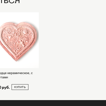
дце керамическое, с
етами
0
КУПИТЬ