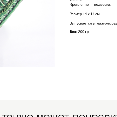
Крепление — подвеска.
Размер 14 х 14 см
Выпускается в глазурях ра
Вес:
200 гр.
 также может понрави