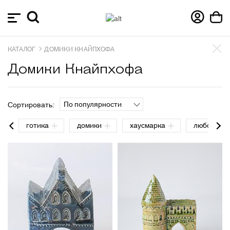
КАТАЛОГ
ДОМИКИ КНАЙПХОФА
Домики Кнайпхофа
По популярности
Сортировать:
готика
домики
хаусмарка
любовь