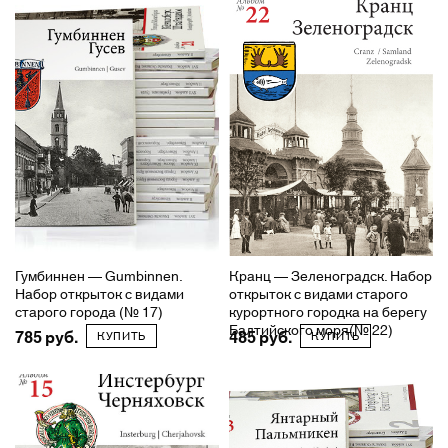
Гумбиннен — Gumbinnen.
Кранц — Зеленоградск. Набор
Набор открыток с видами
открыток с видами старого
старого города (№ 17)
курортного городка на берегу
Балтийского моря(№ 22)
785
485
КУПИТЬ
КУПИТЬ