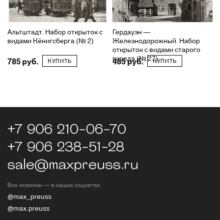
Альтштадт. Набор открыток с
Гердауэн —
видами Кёнигсберга (№ 2)
Железнодорожный. Набор
открыток с видами старого
города (№ 27)
785
485
КУПИТЬ
КУПИТЬ
+7 906 210-06-70
+7 906 238-51-28
sale@maxpreuss.ru
Все новинки — в наших соцсетях
@max_preuss
@max.preuss