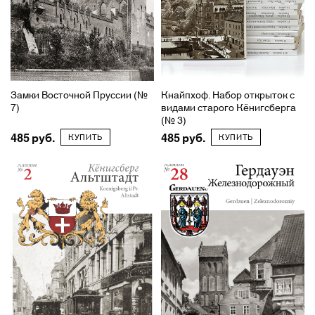
Замки Восточной Пруссии (№
Кнайпхоф. Набор открыток с
7)
видами старого Кёнигсберга
(№ 3)
485
485
КУПИТЬ
КУПИТЬ