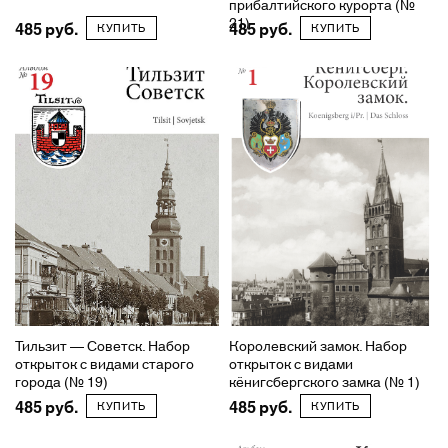
прибалтийского курорта (№
21)
485
485
КУПИТЬ
КУПИТЬ
Тильзит — Советск. Набор
Королевский замок. Набор
открыток с видами старого
открыток с видами
города (№ 19)
кёнигсбергского замка (№ 1)
485
485
КУПИТЬ
КУПИТЬ