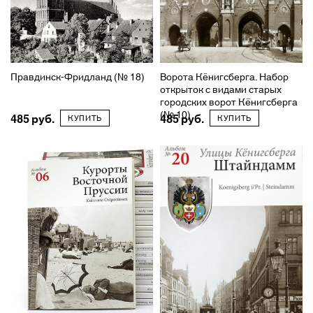
Правдинск-Фридланд (№ 18)
Ворота Кёнигсберга. Набор
открыток с видами старых
городских ворот Кёнигсберга
(№ 10)
485
485
КУПИТЬ
КУПИТЬ