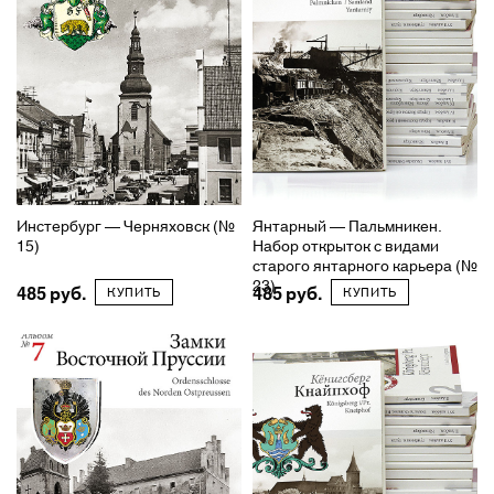
Инстербург — Черняховск (№
Янтарный — Пальмникен.
15)
Набор открыток с видами
старого янтарного карьера (№
23)
485
485
КУПИТЬ
КУПИТЬ