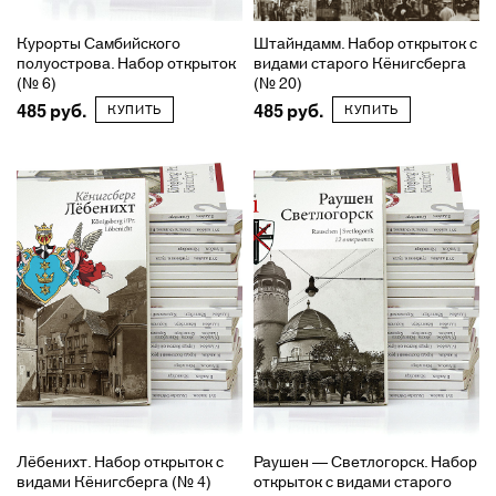
Курорты Самбийского
Штайндамм. Набор открыток с
полуострова. Набор открыток
видами старого Кёнигсберга
(№ 6)
(№ 20)
485
485
КУПИТЬ
КУПИТЬ
Лёбенихт. Набор открыток с
Раушен — Светлогорск. Набор
видами Кёнигсберга (№ 4)
открыток с видами старого