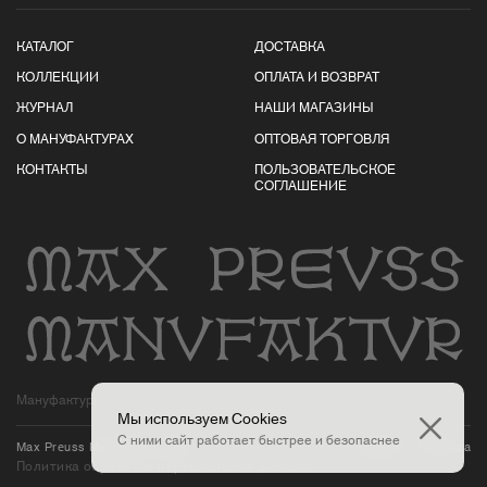
КАТАЛОГ
ДОСТАВКА
КОЛЛЕКЦИИ
ОПЛАТА И ВОЗВРАТ
ЖУРНАЛ
НАШИ МАГАЗИНЫ
О МАНУФАКТУРАХ
ОПТОВАЯ ТОРГОВЛЯ
КОНТАКТЫ
ПОЛЬЗОВАТЕЛЬСКОЕ
СОГЛАШЕНИЕ
Мануфактуры Макса Пройса
Мы используем Cookies
С ними сайт работает быстрее и безопаснее
Max Preuss Manufaktur
2026
Дизайн — Pictorica
Политика обработки персональных данных