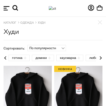
КАТАЛОГ
ОДЕЖДА
ХУДИ
Худи
По популярности
Сортировать:
готика
домики
хаусмарка
любовь
НОВИНКА